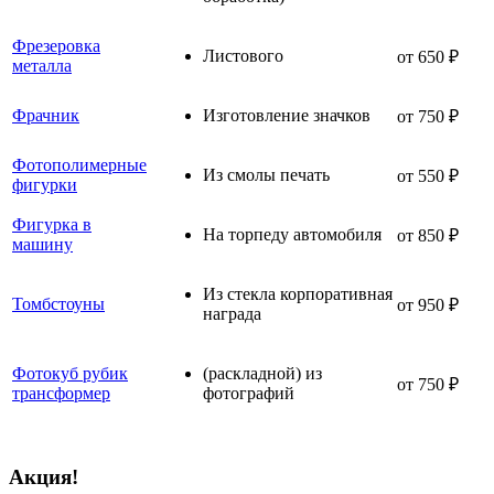
Фрезеровка
Листового
от 650 ₽
металла
Фрачник
Изготовление значков
от 750 ₽
Фотополимерные
Из смолы печать
от 550 ₽
фигурки
Фигурка в
На торпеду автомобиля
от 850 ₽
машину
Из стекла корпоративная
Томбстоуны
от 950 ₽
награда
Фотокуб рубик
(раскладной) из
от 750 ₽
трансформер
фотографий
Акция!