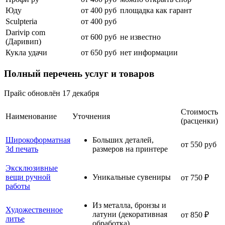
Юду
от 400 руб
площадка как гарант
Sculpteria
от 400 руб
Darivip com
от 600 руб
не известно
(Даривип)
Кукла удачи
от 650 руб
нет информации
Полный
перечень
услуг и товаров
Прайс обновлён 17 декабря
Стоимость
Наименование
Уточнения
(расценки)
Широкоформатная
Больших деталей,
от 550 руб
3d печать
размеров на принтере
Эксклюзивные
вещи ручной
Уникальные сувениры
от 750 ₽
работы
Из металла, бронзы и
Художественное
латуни (декоративная
от 850 ₽
литье
обработка)