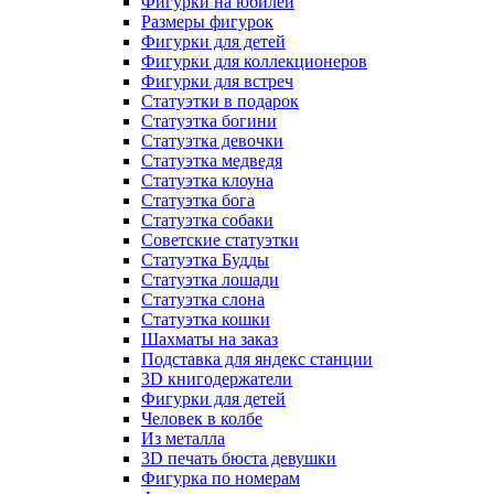
Фигурки на юбилей
Размеры фигурок
Фигурки для детей
Фигурки для коллекционеров
Фигурки для встреч
Статуэтки в подарок
Статуэтка богини
Статуэтка девочки
Статуэтка медведя
Статуэтка клоуна
Статуэтка бога
Статуэтка собаки
Советские статуэтки
Статуэтка Будды
Статуэтка лошади
Статуэтка слона
Статуэтка кошки
Шахматы на заказ
Подставка для яндекс станции
3D книгодержатели
Фигурки для детей
Человек в колбе
Из металла
3D печать бюста девушки
Фигурка по номерам