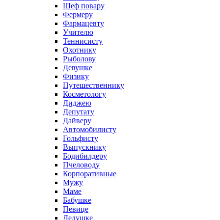
Шеф повару
Фермеру
Фармацевту
Учителю
Теннисисту
Охотнику
Рыболову
Девушке
Физику
Путешественнику
Косметологу
Диджею
Депутату
Дайверу
Автомобилисту
Гольфисту
Выпускнику
Бодибилдеру
Пчеловоду
Корпоративные
Мужу
Маме
Бабушке
Певице
Дедушке