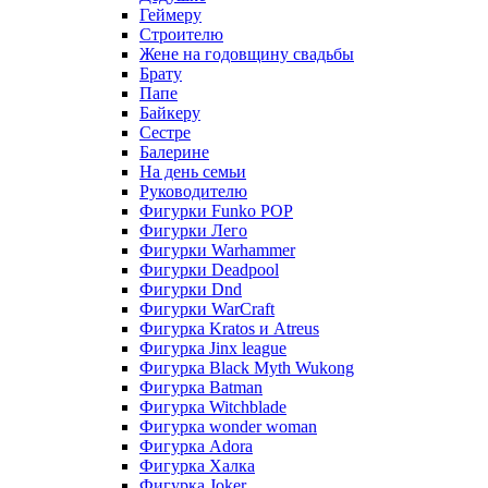
Геймеру
Строителю
Жене на годовщину свадьбы
Брату
Папе
Байкеру
Сестре
Балерине
На день семьи
Руководителю
Фигурки Funko POP
Фигурки Лего
Фигурки Warhammer
Фигурки Deadpool
Фигурки Dnd
Фигурки WarCraft
Фигурка Kratos и Atreus
Фигурка Jinx league
Фигурка Black Myth Wukong
Фигурка Batman
Фигурка Witchblade
Фигурка wonder woman
Фигурка Adora
Фигурка Халка
Фигурка Joker