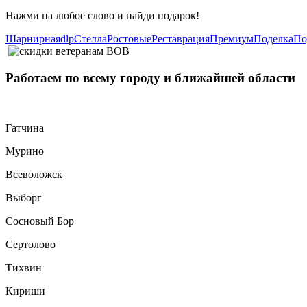
Нажми на любое слово и найди подарок!
Шарнирная
dlp
Стелла
Ростовые
Реставрация
Премиум
Поделка
По
Работаем
по всему городу
и ближайшей области
Гатчина
Мурино
Всеволожск
Выборг
Сосновый Бор
Сертолово
Тихвин
Кириши