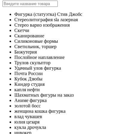
Фигурка (статуэтка) Стив Джобс
Стереолитография sla лазерная
Стерео варио изображения
Скетчи
Сканирование
Силиконовые формы
Светильник, торшер
Бижутерия
Послойное наплавление
Трулов скульптор
Удачный улов фигурка
Почта России
Кубок Дзюбы
Киндер студия
капля нефти
Шахматных фигуры на заказ
Аниме фигурка
золотой босс
женщина кошка фигурка
влад чувашев
юлия цезаря
кукла дрочукла
инвокер