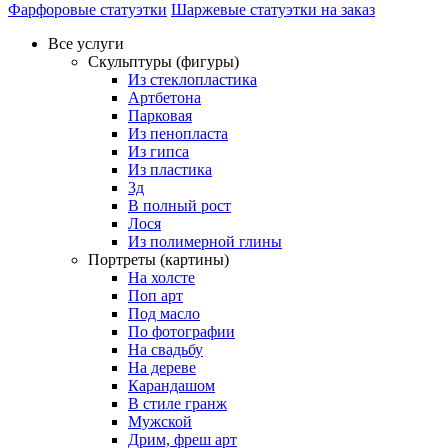
Фарфоровые статуэтки
Шаржевые статуэтки на заказ
Все услуги
Скульптуры (фигуры)
Из стеклопластика
Артбетона
Парковая
Из пенопласта
Из гипса
Из пластика
3д
В полный рост
Лося
Из полимерной глины
Портреты (картины)
На холсте
Поп арт
Под масло
По фотографии
На свадьбу
На дереве
Карандашом
В стиле гранж
Мужской
Дрим, фреш арт