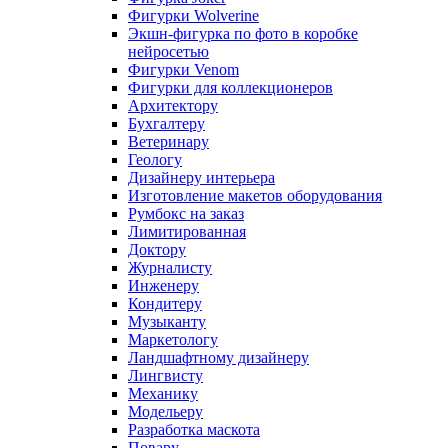
Фигурки Wolverine
Экшн-фигурка по фото в коробке
нейросетью
Фигурки Venom
Фигурки для коллекционеров
Архитектору
Бухгалтеру
Ветеринару
Геологу
Дизайнеру интерьера
Изготовление макетов оборудования
Румбокс на заказ
Лимитированная
Доктору
Журналисту
Инженеру
Кондитеру
Музыканту
Маркетологу
Ландшафтному дизайнеру
Лингвисту
Механику
Модельеру
Разработка маскота
Повару