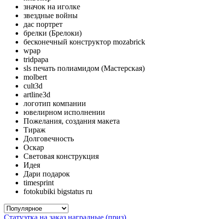
значок на иголке
звездные войны
дас портрет
брелки (Брелоки)
бесконечный конструктор mozabrick
wpap
tridpapa
sls печать полиамидом (Мастерская)
molbert
cult3d
artline3d
логотип компании
ювелирном исполнении
Пожелания, создания макета
Тираж
Долговечность
Оскар
Световая конструкция
Идея
Дари подарок
timesprint
fotokubiki bigstatus ru
Статуэтка на заказ наградные (приз)