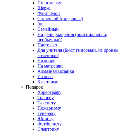
По номерам
Шарж
Флип флоп
С пленкой (цифровые)
fun
Семейный
На день рождения (оригинальный,
необычный)
Пастелью
Для учителя (Бюст гипсовый, из бронзы,
каменный)
На ковре
На матрёшке
Алмазная мозайка
Из лего
Блестками
Подарок
Хореографу
Тренеру
Таксисту
Пожарному
Генералу
Юристу
Футболисту
Электрику