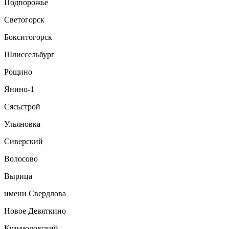
Подпорожье
Светогорск
Бокситогорск
Шлиссельбург
Рощино
Янино-1
Сясьстрой
Ульяновка
Сиверский
Волосово
Вырица
имени Свердлова
Новое Девяткино
Кузьмоловский