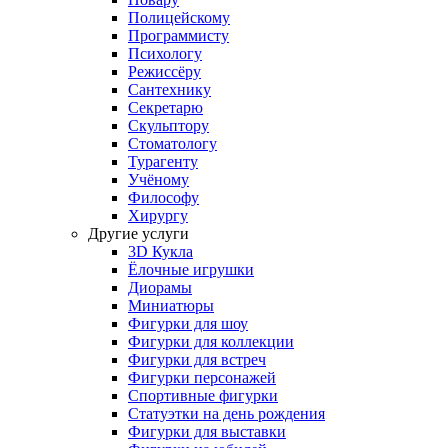
Полицейскому
Программисту
Психологу
Режиссёру
Сантехнику
Секретарю
Скульптору
Стоматологу
Турагенту
Учёному
Философу
Хирургу
Другие услуги
3D Кукла
Ёлочные игрушки
Диорамы
Миниатюры
Фигурки для шоу
Фигурки для коллекции
Фигурки для встреч
Фигурки персонажей
Спортивные фигурки
Статуэтки на день рождения
Фигурки для выставки