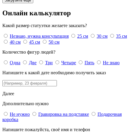
Загрузить еще
Онлайн
калькулятор
Какой размер статуэтки желаете заказать?
Незнаю, нужна консультация
25 см
30 см
35 см
40 см
45 см
50 см
Количество фигур людей?
Одна
Две
Три
Четыре
Пять
Не знаю
Напишите к какой дате необходимо получить заказ
Далее
Дополнительно нужно
Не нужно
Гравировка на подставке
Подарочная
коробка
Напишите пожалуйста, своё имя и телефон