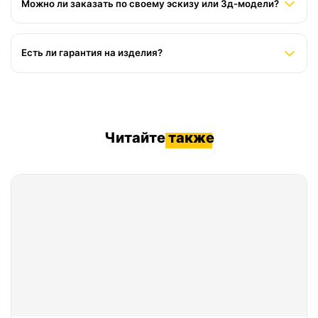
Можно ли заказать по своему эскизу или 3д-модели?
индивидуально. Доставка по РФ: 2–10 дней в зависимости от
региона.
Да, принимаем файлы в форматах STL, OBJ, 3MF, STEP.
Проводим проверку на печатаемость, при необходимости
Есть ли гарантия на изделия?
дорабатываем модель. Если файла нет — создадим дизайн с
нуля по вашему описанию.
Да, предоставляем гарантию 12 месяцев на
производственные дефекты. При бережном использовании
книгодержатель 3д
служит годами без потери внешнего
вида и функциональности.
Читайте
также