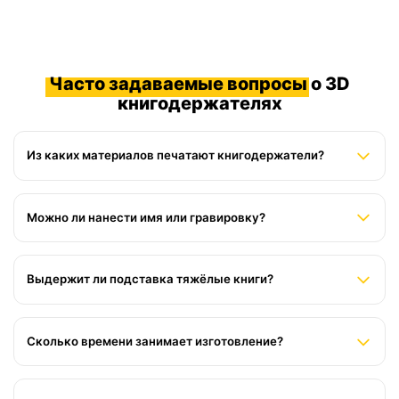
Часто задаваемые вопросы
о 3D
книгодержателях
Из каких материалов печатают книгодержатели?
Основные материалы:
PLA
(биоразлагаемый, экологичный),
PETG
(повышенная прочность, термостойкость),
Можно ли нанести имя или гравировку?
фотополимерная смола (высокая детализация). Подберём
оптимальный вариант под вашу задачу.
Да, возможна лазерная гравировка, рельефная надпись при
печати или нанесение методом тампопечати. Укажите текст
Выдержит ли подставка тяжёлые книги?
и шрифт при оформлении заказа.
Да, при проектировании мы рассчитываем нагрузку:
усиливаем основание, подбираем толщину стенок,
Сколько времени занимает изготовление?
используем прочные материалы. Для энциклопедий и
альбомов рекомендуем PETG или усиленную конструкцию.
Стандартный срок: 3–7 рабочих дней с момента
утверждения макета. Срочные заказы обсуждаются