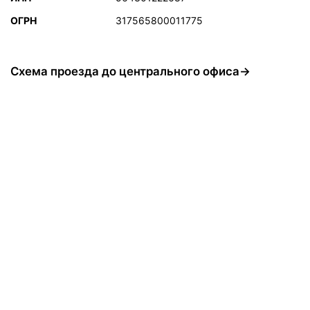
ОГРН
317565800011775
Схема проезда до центрального офиса→