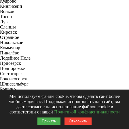
Кудрово
Кингисепп
Волхов
Тосно
Луга
Сланцы
Кировск
Отрадное
Никольское
Коммунар
Пикалёво
Лодейное Поле
Приозерск
Подпорожье
Светогорск
Бокситогорск
Шлиссельбург
Рощино
Янино-1
Мы используем файлы cookie, чтобы сделать сайт более
Сясьстрой
удобным для вас. Продолжая использовать наш сайт, вы
Ульяновка
даете согласие на использование файлов cookie в
Сиверский
соответствии с нашей
Политикой конфиденциальности
Волосово
Вырица
Принять
Отклонить
имени Свердлова