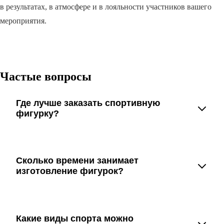
в результатах, в атмосфере и в лояльности участников вашего
мероприятия.
Частые вопросы
Где лучше заказать спортивную
фигурку?
Мы предлагаем удобный онлайн-сервис и
персональных менеджеров, которые помогут подобрать
Сколько времени занимает
дизайн и материалы. Заказ оформляется удалённо, с
изготовление фигурок?
доставкой по всей стране.
Стандартный срок производства составляет 3–5
рабочих дня. При срочном заказе возможна экспресс-
Какие виды спорта можно