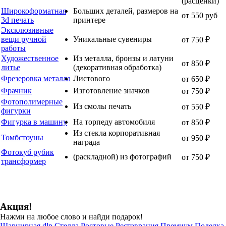
(расценки)
Широкоформатная
Больших деталей, размеров на
от 550 руб
3d печать
принтере
Эксклюзивные
вещи ручной
Уникальные сувениры
от 750 ₽
работы
Художественное
Из металла, бронзы и латуни
от 850 ₽
литье
(декоративная обработка)
Фрезеровка металла
Листового
от 650 ₽
Фрачник
Изготовление значков
от 750 ₽
Фотополимерные
Из смолы печать
от 550 ₽
фигурки
Фигурка в машину
На торпеду автомобиля
от 850 ₽
Из стекла корпоративная
Томбстоуны
от 950 ₽
награда
Фотокуб рубик
(раскладной) из фотографий
от 750 ₽
трансформер
Акция!
Нажми на любое слово и найди подарок!
Шарнирная
dlp
Стелла
Ростовые
Реставрация
Премиум
Поделка