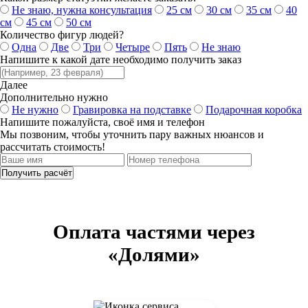
Не знаю, нужна консультация
25 см
30 см
35 см
40
см
45 см
50 см
Количество фигур людей?
Одна
Две
Три
Четыре
Пять
Не знаю
Напишите к какой дате необходимо получить заказ
Далее
Дополнительно нужно
Не нужно
Гравировка на подставке
Подарочная коробка
Напишите пожалуйста, своё имя и телефон
Мы позвоним, чтобы уточнить пару важных нюансов и
рассчитать стоимость!
Получить расчёт
Оплата частями
через
«Долями»