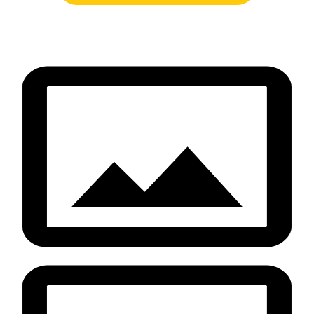
презентабельно и готова к вручению сразу после
получения — распаковка уже сама по себе
становится частью подарка.