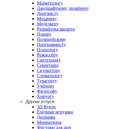
Маркетологу
Ландшафтному дизайнеру
Лингвисту
Механику
Модельеру
Разработка маскота
Повару
Полицейскому
Программисту
Психологу
Режиссёру
Сантехнику
Секретарю
Скульптору
Стоматологу
Турагенту
Учёному
Философу
Хирургу
Другие услуги
3D Кукла
Ёлочные игрушки
Диорамы
Миниатюры
Фигурки для шоу