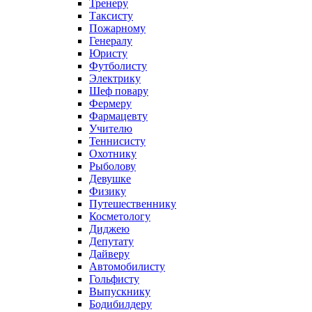
Тренеру
Таксисту
Пожарному
Генералу
Юристу
Футболисту
Электрику
Шеф повару
Фермеру
Фармацевту
Учителю
Теннисисту
Охотнику
Рыболову
Девушке
Физику
Путешественнику
Косметологу
Диджею
Депутату
Дайверу
Автомобилисту
Гольфисту
Выпускнику
Бодибилдеру