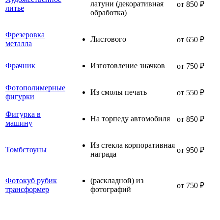
латуни (декоративная
от 850 ₽
литье
обработка)
Фрезеровка
Листового
от 650 ₽
металла
Фрачник
Изготовление значков
от 750 ₽
Фотополимерные
Из смолы печать
от 550 ₽
фигурки
Фигурка в
На торпеду автомобиля
от 850 ₽
машину
Из стекла корпоративная
Томбстоуны
от 950 ₽
награда
Фотокуб рубик
(раскладной) из
от 750 ₽
трансформер
фотографий