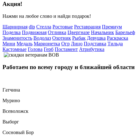
Акция!
Нажми на любое слово и найди подарок!
Шарнирная
dlp
Стелла
Ростовые
Реставрация
Премиум
Поделка
Подвижная
Отливка
Цвергназе
Начальник
Барельеф
Знаменитость
Водолаз
Охотник
Рыбак
Девушка
Раскраска
Мини
Медаль
Марионетка
Огр
Лицо
Подставка
Тильда
Кастомные
Голова
Герб
Постамент
Атрибутика
Работаем
по всему городу
и ближайшей области
Гатчина
Мурино
Всеволожск
Выборг
Сосновый Бор