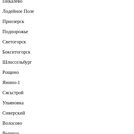
Пикалёво
Лодейное Поле
Приозерск
Подпорожье
Светогорск
Бокситогорск
Шлиссельбург
Рощино
Янино-1
Сясьстрой
Ульяновка
Сиверский
Волосово
Вырица