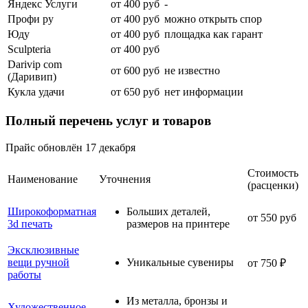
Яндекс Услуги
от 400 руб
-
Профи ру
от 400 руб
можно открыть спор
Юду
от 400 руб
площадка как гарант
Sculpteria
от 400 руб
Darivip com
от 600 руб
не известно
(Даривип)
Кукла удачи
от 650 руб
нет информации
Полный
перечень
услуг и товаров
Прайс обновлён 17 декабря
Стоимость
Наименование
Уточнения
(расценки)
Широкоформатная
Больших деталей,
от 550 руб
3d печать
размеров на принтере
Эксклюзивные
вещи ручной
Уникальные сувениры
от 750 ₽
работы
Из металла, бронзы и
Художественное