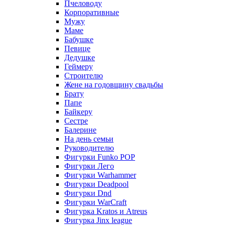
Пчеловоду
Корпоративные
Мужу
Маме
Бабушке
Певице
Дедушке
Геймеру
Строителю
Жене на годовщину свадьбы
Брату
Папе
Байкеру
Сестре
Балерине
На день семьи
Руководителю
Фигурки Funko POP
Фигурки Лего
Фигурки Warhammer
Фигурки Deadpool
Фигурки Dnd
Фигурки WarCraft
Фигурка Kratos и Atreus
Фигурка Jinx league