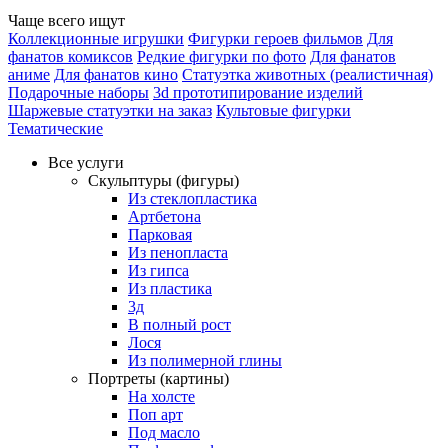
Чаще всего ищут
Коллекционные игрушки
Фигурки героев фильмов
Для
фанатов комиксов
Редкие фигурки по фото
Для фанатов
аниме
Для фанатов кино
Статуэтка животных (реалистичная)
Подарочные наборы
3d прототипирование изделий
Шаржевые статуэтки на заказ
Культовые фигурки
Тематические
Все услуги
Скульптуры (фигуры)
Из стеклопластика
Артбетона
Парковая
Из пенопласта
Из гипса
Из пластика
3д
В полный рост
Лося
Из полимерной глины
Портреты (картины)
На холсте
Поп арт
Под масло