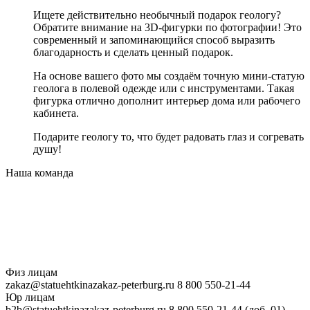
Ищете действительно необычный подарок геологу?
Обратите внимание на 3D-фигурки по фотографии! Это
современный и запоминающийся способ выразить
благодарность и сделать ценный подарок.
На основе вашего фото мы создаём точную мини-статую
геолога в полевой одежде или с инструментами. Такая
фигурка отлично дополнит интерьер дома или рабочего
кабинета.
Подарите геологу то, что будет радовать глаз и согревать
душу!
Наша
команда
Физ лицам
zakaz@statuehtkinazakaz-peterburg.ru
8 800 550-21-44
Юр лицам
b2b@statuehtkinazakaz-peterburg.ru
8 800 550-21-44 (доб. 01)