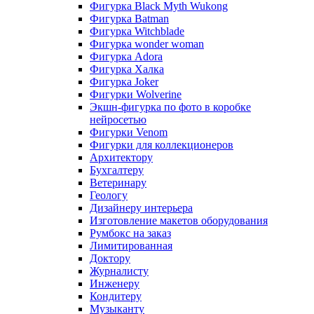
Фигурка Black Myth Wukong
Фигурка Batman
Фигурка Witchblade
Фигурка wonder woman
Фигурка Adora
Фигурка Халка
Фигурка Joker
Фигурки Wolverine
Экшн-фигурка по фото в коробке
нейросетью
Фигурки Venom
Фигурки для коллекционеров
Архитектору
Бухгалтеру
Ветеринару
Геологу
Дизайнеру интерьера
Изготовление макетов оборудования
Румбокс на заказ
Лимитированная
Доктору
Журналисту
Инженеру
Кондитеру
Музыканту